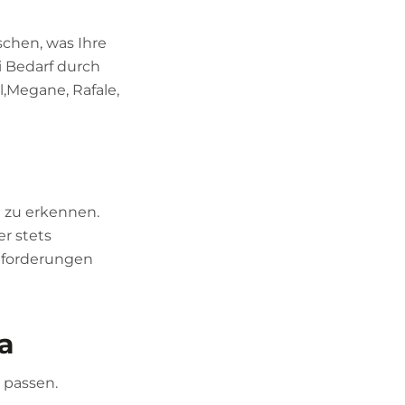
chen, was Ihre
i Bedarf durch
l,Megane, Rafale,
g zu erkennen.
r stets
Anforderungen
a
 passen.