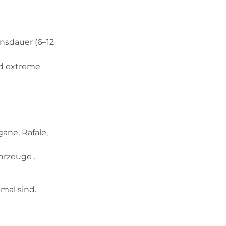
nsdauer (6–12
nd extreme
gane, Rafale,
hrzeuge .
mal sind.