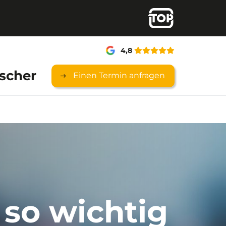
4,8
scher
Einen Termin anfragen
so wichtig